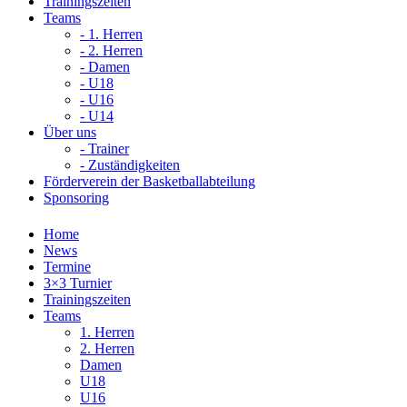
Trainingszeiten
Teams
- 1. Herren
- 2. Herren
- Damen
- U18
- U16
- U14
Über uns
- Trainer
- Zuständigkeiten
Förderverein der Basketballabteilung
Sponsoring
Home
News
Termine
3×3 Turnier
Trainingszeiten
Teams
1. Herren
2. Herren
Damen
U18
U16