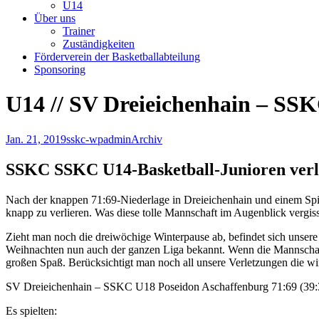
U14
Über uns
Trainer
Zuständigkeiten
Förderverein der Basketballabteilung
Sponsoring
U14 // SV Dreieichenhain – SS
Jan. 21, 2019
sskc-wpadmin
Archiv
SSKC SSKC U14-Basketball-Junioren verli
Nach der knappen 71:69-Niederlage in Dreieichenhain und einem Spiel 
knapp zu verlieren. Was diese tolle Mannschaft im Augenblick vergisst
Zieht man noch die dreiwöchige Winterpause ab, befindet sich unsere
Weihnachten nun auch der ganzen Liga bekannt. Wenn die Mannschaft w
großen Spaß. Berücksichtigt man noch all unsere Verletzungen die wir
SV Dreieichenhain – SSKC U18 Poseidon Aschaffenburg 71:69 (39:
Es spielten: