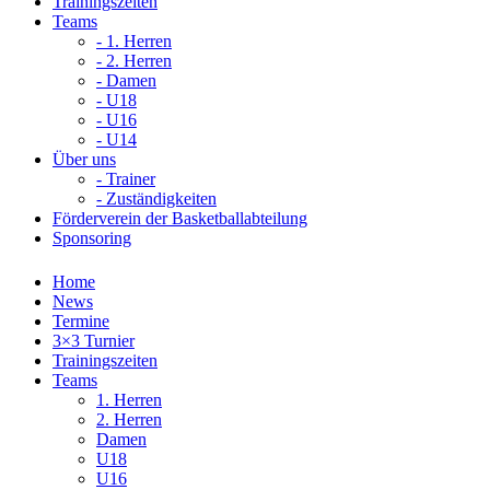
Trainingszeiten
Teams
- 1. Herren
- 2. Herren
- Damen
- U18
- U16
- U14
Über uns
- Trainer
- Zuständigkeiten
Förderverein der Basketballabteilung
Sponsoring
Home
News
Termine
3×3 Turnier
Trainingszeiten
Teams
1. Herren
2. Herren
Damen
U18
U16